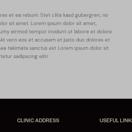
res et ea rebum. Stet clita kasd gubergren, no
lor sit amet. Lorem ipsum dolor sit amet,
numy eirmod tempor invidunt ut labore et dolore
At vero eos et accusam et justo duo dolores et
sea takimata sanctus est Lorem ipsum dolor sit
tur sadipscing elitr.
CLINIC ADDRESS
USEFUL LINK