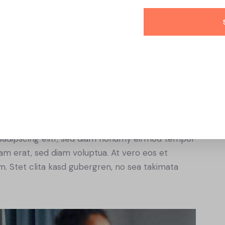
. Stet clita kasd gubergren, no sea takimata
alesuada arcu sodales ut. Sed sed quam ut ex
ed ligula sed ante blandit volutpat. Ut
rcu aliquet metus, nec dapibus risus risus quis
sadipscing elitr, sed diam nonumy eirmod tempor
yam erat, sed diam voluptua. At vero eos et
. Stet clita kasd gubergren, no sea takimata