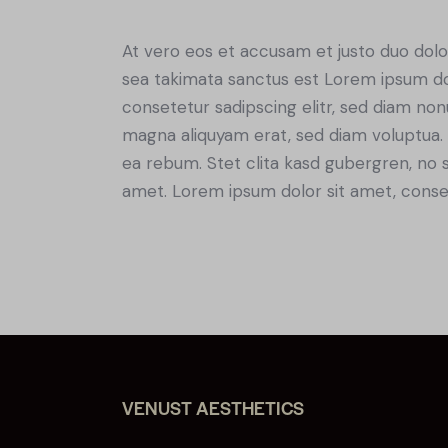
At vero eos et accusam et justo duo dolo
sea takimata sanctus est Lorem ipsum do
consetetur sadipscing elitr, sed diam no
magna aliquyam erat, sed diam voluptua. 
ea rebum. Stet clita kasd gubergren, no 
amet. Lorem ipsum dolor sit amet, consete
VENUST AESTHETICS