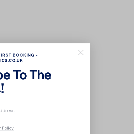
FIRST BOOKING -
ICS.CO.UK
be To The
!
y Policy
.