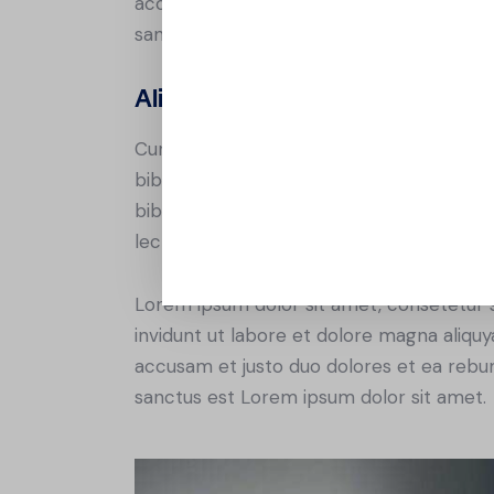
accusam et justo duo dolores et ea rebum
sanctus est Lorem ipsum dolor sit amet.
Aliquam quis lobortis quam
Curabitur pellentesque odio magna, id m
bibendum commodo id id magna. Aliquam s
bibendum, nisi et mattis vulputate, odio a
lectus.
Lorem ipsum dolor sit amet, consetetur 
invidunt ut labore et dolore magna aliqu
accusam et justo duo dolores et ea rebum
sanctus est Lorem ipsum dolor sit amet.