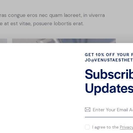
ras congue eros nec quam laoreet, in viverra
 at est vitae, posuere lobortis erat.
GET 10% OFF YOUR 
JO@VENUSTAESTHET
Subscri
Updates
sadipscing elitr, sed diam nonumy eirmod tempor
yam erat, sed diam voluptua. At vero eos et
I agree to the
Privac