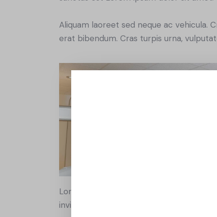
Aliquam laoreet sed neque ac vehicula. C
erat bibendum. Cras turpis urna, vulputate
Lorem ipsum dolor sit amet, consetetur 
invidunt ut labore et dolore magna aliqu