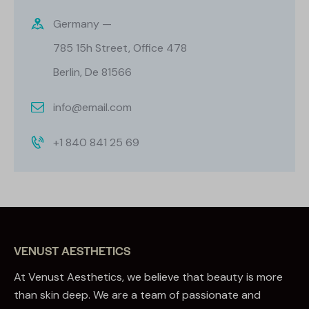
Germany —
785 15h Street, Office 478
Berlin, De 81566
info@email.com
+1 840 841 25 69
VENUST AESTHETICS
At Venust Aesthetics, we believe that beauty is more
than skin deep. We are a team of passionate and