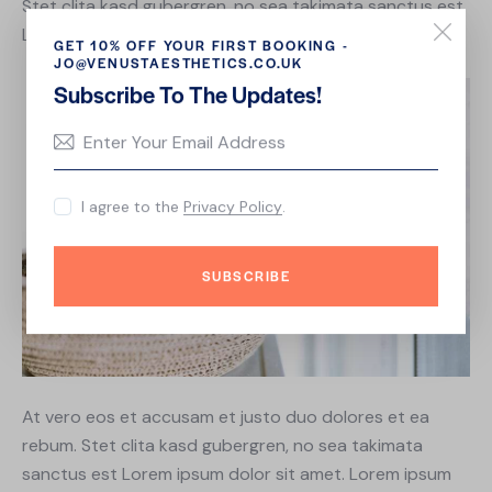
Stet clita kasd gubergren, no sea takimata sanctus est
Lorem ipsum dolor sit amet.
GET 10% OFF YOUR FIRST BOOKING -
JO@VENUSTAESTHETICS.CO.UK
Subscribe To The Updates!
I agree to the
Privacy Policy
.
SUBSCRIBE
At vero eos et accusam et justo duo dolores et ea
rebum. Stet clita kasd gubergren, no sea takimata
sanctus est Lorem ipsum dolor sit amet. Lorem ipsum