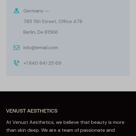
Germany —
785 15h Street, Office 478
Berlin, De 81566
info@email.com
+1 840 841 25 69
VENUST AESTHETICS
At Venust Aesthetics, we believe that beauty is more
than skin deep. We are a team of passionate and