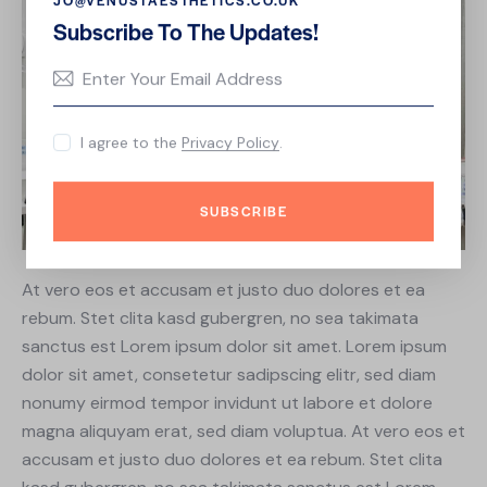
JO@VENUSTAESTHETICS.CO.UK
Subscribe To The Updates!
I agree to the
Privacy Policy
.
SUBSCRIBE
At vero eos et accusam et justo duo dolores et ea
rebum. Stet clita kasd gubergren, no sea takimata
sanctus est Lorem ipsum dolor sit amet. Lorem ipsum
dolor sit amet, consetetur sadipscing elitr, sed diam
nonumy eirmod tempor invidunt ut labore et dolore
magna aliquyam erat, sed diam voluptua. At vero eos et
accusam et justo duo dolores et ea rebum. Stet clita