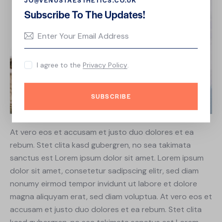
JO@VENUSTAESTHETICS.CO.UK
Subscribe To The Updates!
I agree to the
Privacy Policy
.
SUBSCRIBE
At vero eos et accusam et justo duo dolores et ea
rebum. Stet clita kasd gubergren, no sea takimata
sanctus est Lorem ipsum dolor sit amet. Lorem ipsum
dolor sit amet, consetetur sadipscing elitr, sed diam
nonumy eirmod tempor invidunt ut labore et dolore
magna aliquyam erat, sed diam voluptua. At vero eos et
accusam et justo duo dolores et ea rebum. Stet clita