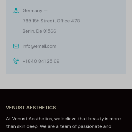
Germany —
785 15h Street, Office 478
Berlin, De 81566
info@email.com
+1 840 841 25 69
VENUST AESTHETICS
At Venust Aesthetics, we believe that beauty is more
than skin deep. We are a team of passionate and