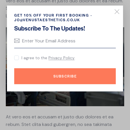
vero eos et accusam et justo duo dolores et ea rebum.
Stet clita kasd gubergren, no sea takimata sanctus est
GET 10% OFF YOUR FIRST BOOKING -
Lorem ipsum dolor sit amet.
JO@VENUSTAESTHETICS.CO.UK
Subscribe To The Updates!
I agree to the
Privacy Policy
.
SUBSCRIBE
At vero eos et accusam et justo duo dolores et ea
rebum. Stet clita kasd gubergren, no sea takimata