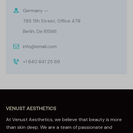
Germany —
785 15h Street, Office 478
Berlin, De 81566
info@email.com
+1 840 841 25 69
VENUST AESTHETICS
At Venust Aesthetics, we believe that beauty is more
than skin deep. We are a team of passionate and