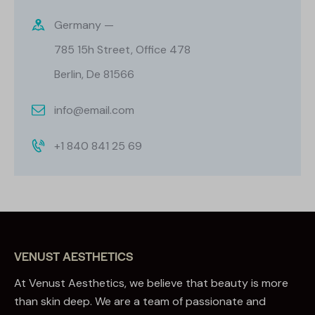
Germany —
785 15h Street, Office 478
Berlin, De 81566
info@email.com
+1 840 841 25 69
VENUST AESTHETICS
At Venust Aesthetics, we believe that beauty is more
than skin deep. We are a team of passionate and