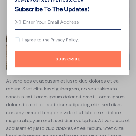
JO@VENUSTAESTHETICS.CO.UK
Subscribe To The Updates!
I agree to the
Privacy Policy
.
SUBSCRIBE
At vero eos et accusam et justo duo dolores et ea
rebum. Stet clita kasd gubergren, no sea takimata
sanctus est Lorem ipsum dolor sit amet. Lorem ipsum
dolor sit amet, consetetur sadipscing elitr, sed diam
nonumy eirmod tempor invidunt ut labore et dolore
magna aliquyam erat, sed diam voluptua. At vero eos et
accusam et justo duo dolores et ea rebum. Stet clita