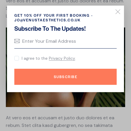
vero eos et accusam et justo duo dolores et ea rebum.
Stet clita kasd gubergren, no sea takimata sanctus est
GET 10% OFF YOUR FIRST BOOKING -
Lorem ipsum dolor sit amet.
JO@VENUSTAESTHETICS.CO.UK
Subscribe To The Updates!
I agree to the
Privacy Policy
.
SUBSCRIBE
At vero eos et accusam et justo duo dolores et ea
rebum. Stet clita kasd gubergren, no sea takimata