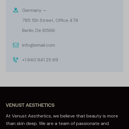
Germany —
785 15h Street, Office 478
Berlin, De 81566
info@email.com
+1 840 841 25 69
VENUST AESTHETICS
At Venust Aesthetics, we believe that beauty is more
than skin deep. We are a team of passionate and